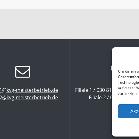
Um dir ein 
Geräteinfor
Technologie
auf dieser 
le1@kvg-meisterbetrieb.de
Filiale 1 / 030 810 519 01 od
zurückziehs
le2@kvg-meisterbetrieb.de
Filiale 2 / 030 810 519
Akz