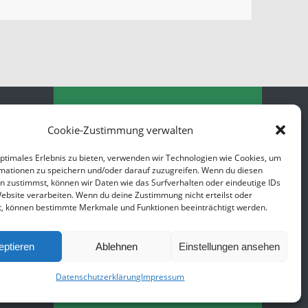
Cookie-Zustimmung verwalten
optimales Erlebnis zu bieten, verwenden wir Technologien wie Cookies, um
mationen zu speichern und/oder darauf zuzugreifen. Wenn du diesen
n zustimmst, können wir Daten wie das Surfverhalten oder eindeutige IDs
KvG Meisterbetrieb
Website verarbeiten. Wenn du deine Zustimmung nicht erteilst oder
er in der
t, können bestimmte Merkmale und Funktionen beeinträchtigt werden.
 02
Datenschutzerklärung
Impressum
eptieren
Ablehnen
Einstellungen ansehen
Datenschutzerklärung
Impressum